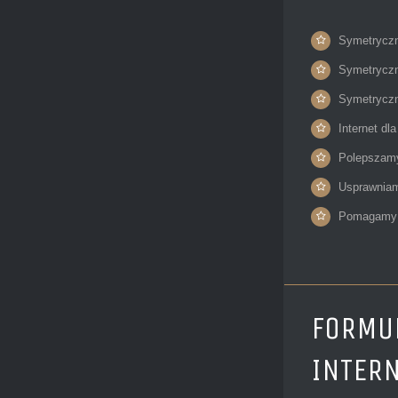
Symetryczn
Symetryczn
Symetryczny
Internet dla
Polepszamy
Usprawniam
Pomagamy u
FORMUL
INTER