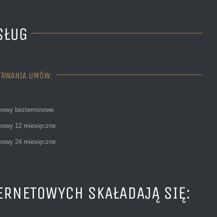
SŁUG
TRWANIA UMÓW:
mowy bezterminowe
mowy 12 miesięczne
mowy 24 miesięczne
ERNETOWYCH SKAŁADAJĄ SIĘ: