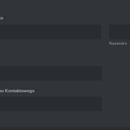
ko
*
Nazwisko
nu Kontaktowego
*