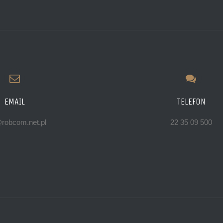
EMAIL
TELEFON
@robcom.net.pl
22 35 09 500