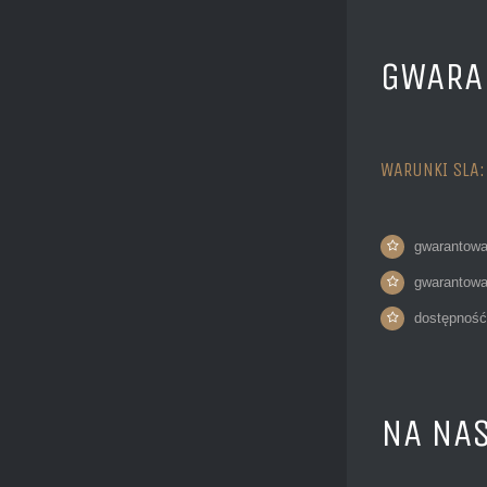
GWARA
WARUNKI SLA:
gwarantowa
gwarantowa
dostępność
NA NAS