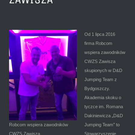
Od 1 lipca 2016
firma Robcom
wspiera zawodników
CWZS Zawisza
skupionych w D&D
Jumping Team z
Bydgoszczy.
Akademia skoku o
tyczce im. Romana
Dakiniewicza „D&D
Robcom wspiera zawodników
Jumping Team” to
CWZS Zawisza
Stowarzyszenie